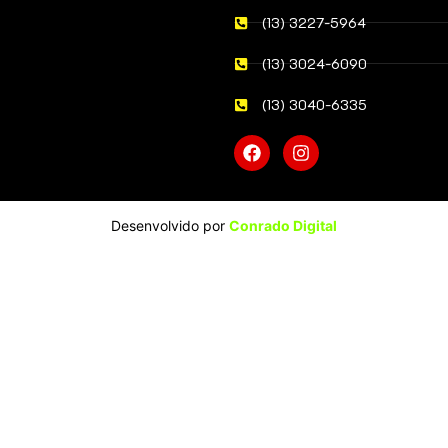
(13) 3227-5964
(13) 3024-6090
(13) 3040-6335
Desenvolvido por
Conrado Digital